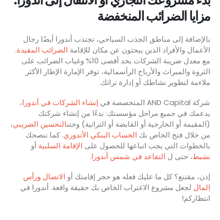
مزايا الضرائب المنخفضة
بالإضافة إلى مناطق الجذب السياحي، تجتذب أندورا أيضًا رجال
الأعمال والأفراد الذين يبحثون عن مكان للإقامة
الضرائب المفيدة
.
مع معدل ضريبة الشركات بحد أقصى 10% وغياب الضرائب على
الثروة والميراث والأرباح الرأسمالية، توفر الإمارة الإطار الأكثر
ملاءمة لتطوير نشاطك أو إدارة تراثك.
شركة AND Capital المتخصصة في
إنشاء الشركات في أندورا
،
يدعمك في جميع مراحل مؤسستك: بدءًا من إنشاء شركتك
(المقيمة أو الخارجية أو القابضة أو التراثية) وحتى
التحسين الضريبي
،
من خلال فتح الخاص بك
الحساب البنكي الأندوري
. كما ننصحك
بالخطوات التي يجب اتباعها للحصول على
الإقامة السلبية
أو
نشيط
، حتى ل
التقاعد في شمس أندورا
.
إذن، مقتنع؟ كل ما عليك فعله هو حجز إقامتك أو
الاتصال ورأس
المال
لجعل مشروع الاغتراب الخاص بك حقيقة واقعة. أندورا في
انتظاركم!