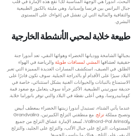
البحث، أندورا هي الوجهة المناسبة لك! تقع هذه الإمارة في قلب
جبال البرانس بين فرنسا وإسبانيا، وهي مليئة بالكنوز الطبيعية
والثقافية والمالية التي لن تفشل في إغواءك على المستوى
البشري.
طبيعة خلابة لمحبي الأنشطة الخارجية
بجبالها الشامخة ووديانها الخضراء وهوائها النقي، تعد أندورا جنة
حقيقية لعشاقها
المشي لمسافات طويلة
والرياضة في الهواء
الطلق. في الصيف، استكشف المسارات العديدة المميزة التي تعبر
البلاد سيرًا على الأقدام أو بالدراجة الجبلية. سوف تكون قادرًا على
الاستمتاع بالنباتات والحيوانات الغنية بشكل استثنائي، خاصة في
حديقة سورتيني الطبيعية. الأكثر جرأة سوف يتعامل مع صعود قمة
كومابيدروسا، وهي أعلى نقطة في البلاد والتي توفر بانوراما خلابة.
عندما يأتي الشتاء، تستبدل أندورا زينتها الخضراء بمعطف أبيض
وتصبح مملكة
تزلج
. مع منطقتي التزلج الكبيرتين، Grandvalira
وVallnord-Pal Arinsal، تُسعد الإمارة عشاق التزلج من جميع
المستويات. التزلج على جبال الألب، والتزلج على الجليد، والتزلج
الريفي على الثلج... هناك ما يناسب الجميع!