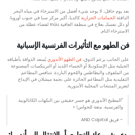
بعد يوم حافل، لا يوجد شيء أفضل من الاسترخاء في مياه البحر
الدافئة
الحمامات الحرارية
كالديا، أكبر مركز سبا في جنوب أوروبا.
أو دلل نفسك بعلاج في منطقة العافية Inúu لقضاء عطلة من
الاسترخاء التام.
فن الطهو مع التأثيرات الفرنسية الإسبانية
على الجانب برعم الذوق،
فن الطهو الأندوري
يُسعد الذواقة بأطباقه
الجبلية مثل الإسكوديلا أو الحساء اللذيذ أو الترينكسات المصنوعة
من الملفوف والبطاطس واللحوم الباردة. تتنافس المطاعم
التقليدية مثل المطاعم الحائزة على نجمة ميشلان في الإبداع
لتعزيز المنتجات المحلية الأندورية.
"المطبخ الأندوري هو جسر حقيقي بين النكهات الكاتالونية
والفرنسية. متعة للحواس! »
– فريق AND Capital
بدء مشروعك التجاري أو الانتقال إلى أندورا: