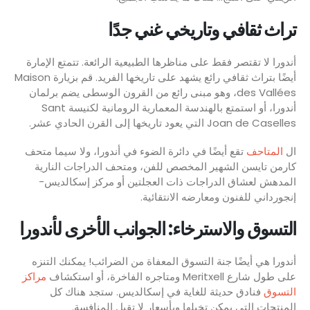
تراث ثقافي وتاريخي غني جدًا
أندورا لا تقتصر فقط على مناظرها الطبيعية الرائعة. تتمتع الإمارة
أيضًا بتراث ثقافي رائع يشهد على تاريخها الفريد. قم بزيارة Maison
des Vallées، وهو مبنى رائع من القرون الوسطى يضم برلمان
أندورا، أو استمتع بالهندسة المعمارية الرومانية لكنيسة Sant
Joan de Caselles التي يعود تاريخها إلى القرن الحادي عشر.
ال
المتاحف
تقع أيضًا في دائرة الضوء في أندورا، ولا سيما متحف
كارمن تايسن الشهير المخصص للفن، ومتحف الدراجات النارية
المدهش لعشاق الدراجات ذات العجلتين أو مركز إسكالديس-
إنجورداني للفنون ومعارضه الانتقائية.
التسوق والاسترخاء: الجوانب الأخرى لأندورا
أندورا هي أيضًا جنة التسوق المعفاة من الضرائب! يمكنك التنزه
على طول شارع Meritxell ومتاجره الفاخرة، أو استكشاف
مراكز
التسوق
فنادق حديثة للغاية في إسكالديس. ستجد هناك كل
المنتجات التي يمكن تخيلها وبأسعار لا تقبل المنافسة.