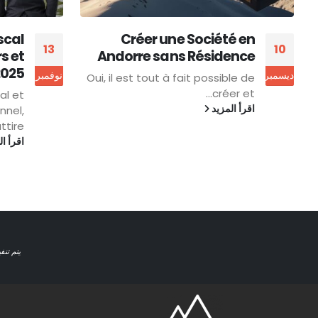
ders
Andorre : Paradis Fiscal
13
13
ants
pour Entrepreneurs et
Expatriés en 2025
نوفمبر
أكتوبر
 pays
que...
Andorre, le paradis fiscal et
اقرأ ا
cadre de vie exceptionnel,
attire...
اقرأ المزيد
يتم تنف