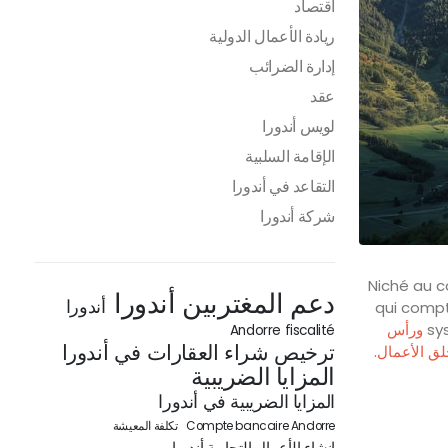
اقتصاد
ريادة الأعمال الدولية
إدارة الضرائب
عقد
لويس أندورا
الإقامة السلبية
التقاعد في أندورا
شركة أندورا
Niché au c
دعم المغتربين أندورا
أندورا
qui compt
sy
ورأس
Andorre fiscalité
ترخيص شراء العقارات في أندورا
لق الأعمال
.
المزايا الضريبية
المزايا الضريبية في أندورا
Compte bancaire Andorre
تكلفة المعيشة
إنشاء الأعمال التجارية أندورا