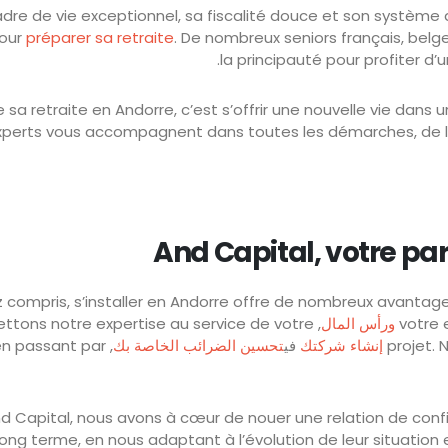
dre de vie exceptionnel, sa fiscalité douce et son système
pour
préparer sa retraite
. De nombreux seniors français, belge
la principauté pour profiter d’u
re sa retraite en Andorre, c’est s’offrir une nouvelle vie dans
perts vous accompagnent dans toutes les démarches, de l’ob
And Capital, votre par
z compris, s’installer en Andorre offre de nombreux avantages,
votre 
ورأس المال
mettons notre expertise au service de votre
projet.
إنشاء شركتك
في
تحسين الضرائب الخاصة بك
 en passant par
And Capital, nous avons à cœur de nouer une relation de con
long terme, en nous adaptant à l’évolution de leur situation 