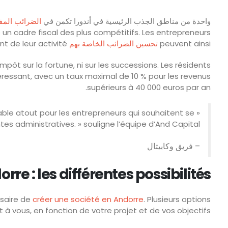
واحدة من مناطق الجذب الرئيسية في أندورا تكمن في
الضرائب المف
un cadre fiscal des plus compétitifs. Les entrepreneurs
peuvent ainsi
تحسين الضرائب الخاصة بهم
et réinvestir leurs bénéfices dans le développement de leur activité.
pôt sur la fortune, ni sur les successions. Les résidents
éressant, avec un taux maximal de 10 % pour les revenus
supérieurs à 40 000 euros par an.
ritable atout pour les entrepreneurs qui souhaitent se
es administratives. » souligne l’équipe d’And Capital.
– فريق وكابيتال
rre : les différentes possibilités
ssaire de
créer une société en Andorre
. Plusieurs options
t à vous, en fonction de votre projet et de vos objectifs :