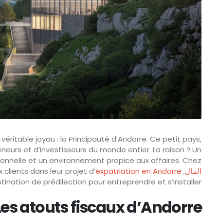
éritable joyau : la Principauté d’Andorre. Ce petit pays,
neurs et d’investisseurs du monde entier. La raison ? Un
ionnelle et un environnement propice aux affaires. Chez
المال
, nous accompagnons chaque année de nombreux clients dans leur projet d’
expatriation en Andorre
nation de prédilection pour entreprendre et s’installer.
Les atouts fiscaux d’Andorre