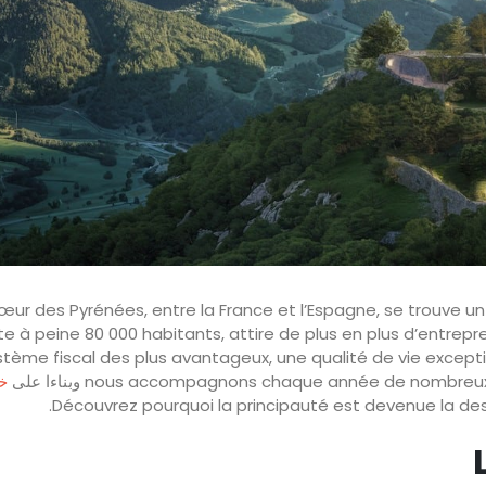
œur des Pyrénées, entre la France et l’Espagne, se trouve un v
e à peine 80 000 habitants, attire de plus en plus d’entrepre
stème fiscal des plus avantageux, une qualité de vie except
وبناءا على
خ
Découvrez pourquoi la principauté est devenue la desti