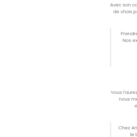
Avec son ca
de choix 
« Prend
Nos ex
Vous l’aure
, nous 
,
« Chez 
le 