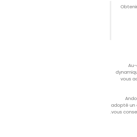
« Obten
Au-
dynamique
vous a
Ando
adopté un c
vous consei