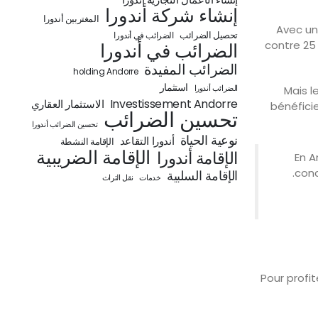
إنشاء شركة أندورا
المغتربين أندورا
. Avec u
تحصيل الضرائب
الضرائب في أندورا
contre 25
الضرائب في أندورا
الضرائب المفيدة
holding Andorre
استثمار
الضرائب أندورا
Mais l
Investissement Andorre
الاستثمار العقاري
bénéfici
تحسين الضرائب
تحسين الضرائب أندورا
نوعية الحياة
أندورا التقاعد
الإقامة النشطة
الإقامة الضريبية
الإقامة أندورا
« En
conc
الإقامة السلبية
خدمات
نقل التراث
Pour profi