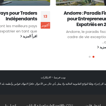
sidence Active en
Top 5 Pays pour Tra
14
re : Avantages et
Indépend
Conditions 2026
يناير
Quels sont les meilleurs
pour s’expatrier en tant 
nce active en Andorre
لمزيد
attire de plus en plus...
اقرأ المزيد
ويب فرنسا
–
الابتكارات
يذ كل إجراء وفقًا للوائح القانونية الحالية ولا يمثل بأي حال من الأحوال حافزًا لانتهاك قوانين وأنظمة بلد ا
إشعار قانوني
CGU واللائحة العامة لحماية البيانات
اتصل بنا