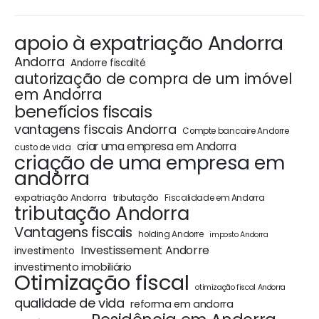
apoio à expatriação Andorra
Andorra
Andorre fiscalité
autorização de compra de um imóvel
em Andorra
benefícios fiscais
vantagens fiscais Andorra
Compte bancaire Andorre
criar uma empresa em Andorra
custo de vida
criação de uma empresa em
andorra
expatriação Andorra
tributação
Fiscalidade em Andorra
tributação Andorra
Vantagens fiscais
holding Andorre
imposto Andorra
Investissement Andorre
investimento
investimento imobiliário
Otimização fiscal
otimização fiscal Andorra
qualidade de vida
reforma em andorra