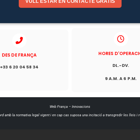
VULL ESTAR EN CONTACTE GRATIS
HORES D'OPERAC
DES DE FRANÇA
DL.-DV.
+33 6 20 04 58 34
9 A.M. A 6 P.M.
Web França
–
Innovacions
ord amb la normativa legal vigent i en cap cas suposa una incitació a transgredir les lleis i 