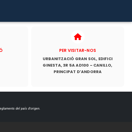
IÓ
PER VISITAR-NOS
URBANITZACIÓ GRAN SOL, EDIFICI
GINESTA, 3R 5A AD100 – CANILLO,
PRINCIPAT D’ANDORRA
reglaments del país d'origen.