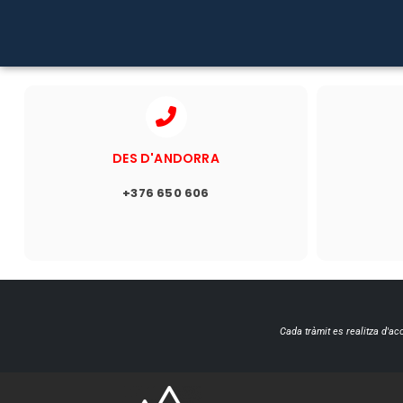
DES D'ANDORRA
+376 650 606
Cada tràmit es realitza d'ac