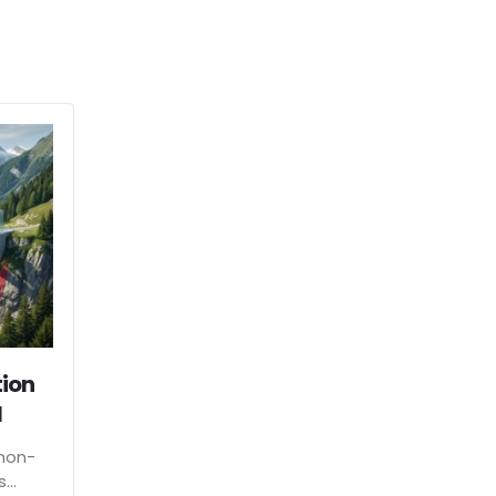
ion
l
non-
..