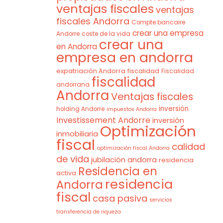
ventajas fiscales
ventajas
fiscales Andorra
Compte bancaire
crear una empresa
Andorre
coste de la vida
crear una
en Andorra
empresa en andorra
expatriación Andorra
fiscalidad
Fiscalidad
fiscalidad
andorrana
Andorra
Ventajas fiscales
inversión
holding Andorre
impuestos Andorra
Investissement Andorre
inversión
Optimización
inmobiliaria
fiscal
calidad
optimización fiscal Andorra
de vida
jubilación andorra
residencia
Residencia en
activa
residencia
Andorra
fiscal
casa pasiva
servicios
transferencia de riqueza