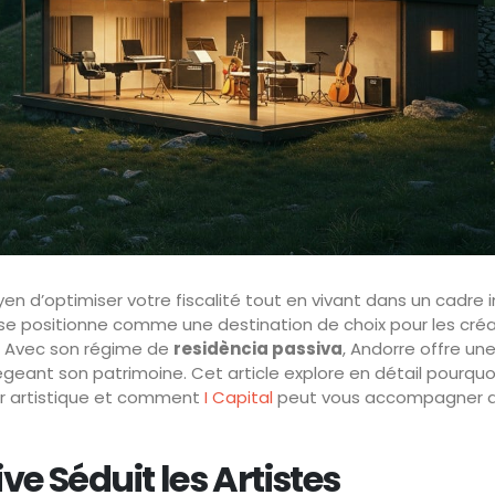
n d’optimiser votre fiscalité tout en vivant dans un cadre i
 se positionne comme une destination de choix pour les cré
ux. Avec son régime de
residència passiva
, Andorre offre un
geant son patrimoine. Cet article explore en détail pourquoi
eur artistique et comment
I Capital
peut vous accompagner d
e Séduit les Artistes