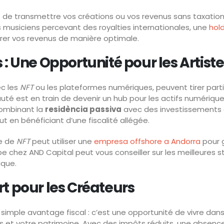
 de transmettre vos créations ou vos revenus sans taxation
musiciens percevant des royalties internationales, une
hol
rer vos revenus de manière optimale.
: Une Opportunité pour les Artiste
ec les
NFT
ou les plateformes numériques, peuvent tirer part
pauté est en train de devenir un hub pour les actifs numériqu
combinant la
residència passiva
avec des investissements
t en bénéficiant d’une fiscalité allégée.
me de
NFT
peut utiliser une
empresa offshore a Andorra
pour 
e chez AND Capital peut vous conseiller sur les meilleures s
ique.
t pour les Créateurs
 simple avantage fiscal : c’est une opportunité de vivre dan
s et votre patrimoine. Avec des impôts réduits, une absence