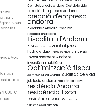
Compte bancaire Andorre
Cost de la vida
creació d'empreses Andorra
tivité
creació d'empresa
viennent
andorra
régime, vous
 sont les
expatriació Andorra
fiscalitat
Fiscalitat andorrana
Fiscalitat d'Andorra
Fiscalitat avantatjosa
inversió
holding Andorre
impostos Andorra
Investissement Andorre
enus. Voici
inversió immobiliària
Optimització fiscal
plus bas
qualitat de vida
optimització fiscal Andorra
essionnels
jubilació andorra
residència activa
residència Andorra
residència fiscal
 24 000 €
residència passiva
venus
serveis
transmissió del patrimoni