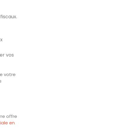
fiscaux.
ux
er vos
e votre
s
rre offre
iale en