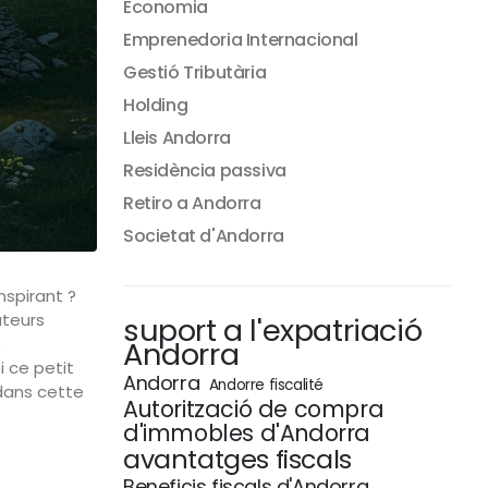
Economia
Emprenedoria Internacional
Gestió Tributària
Holding
Lleis Andorra
Residència passiva
Retiro a Andorra
Societat d'Andorra
nspirant ?
ateurs
suport a l'expatriació
e
Andorra
 ce petit
Andorra
Andorre fiscalité
ans cette
Autorització de compra
d'immobles d'Andorra
avantatges fiscals
Beneficis fiscals d'Andorra