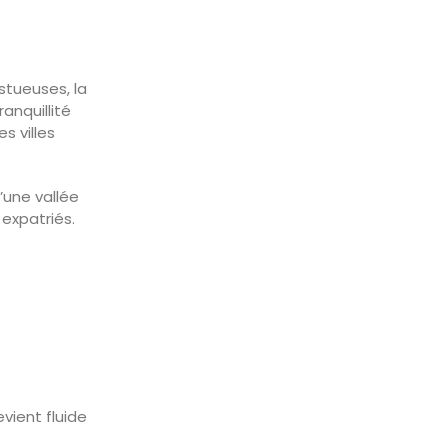
stueuses, la
anquillité
s villes
une vallée
 expatriés.
evient fluide