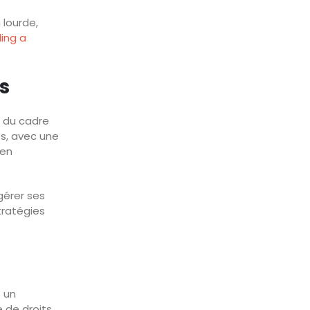
 lourde,
ding a
s
i du cadre
es, avec une
 en
gérer ses
tratégies
s un
 de droits