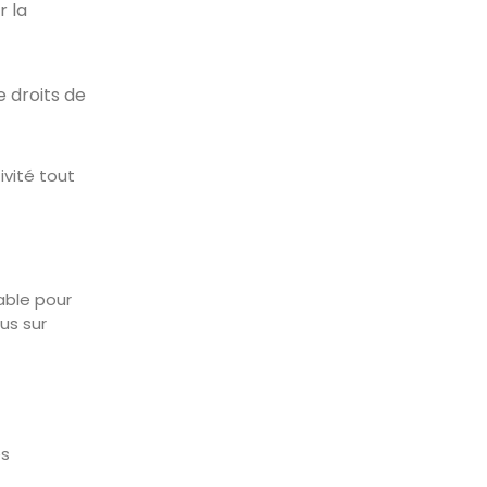
 la
 droits de
ivité tout
able pour
us sur
es