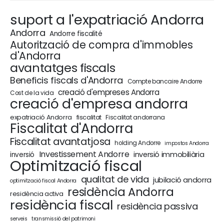
suport a l'expatriació Andorra
Andorra
Andorre fiscalité
Autorització de compra d'immobles
d'Andorra
avantatges fiscals
Beneficis fiscals d'Andorra
Compte bancaire Andorre
creació d'empreses Andorra
Cost de la vida
creació d'empresa andorra
expatriació Andorra
fiscalitat
Fiscalitat andorrana
Fiscalitat d'Andorra
Fiscalitat avantatjosa
holding Andorre
impostos Andorra
Investissement Andorre
inversió immobiliària
inversió
Optimització fiscal
qualitat de vida
jubilació andorra
optimització fiscal Andorra
residència Andorra
residència activa
residència fiscal
residència passiva
serveis
transmissió del patrimoni