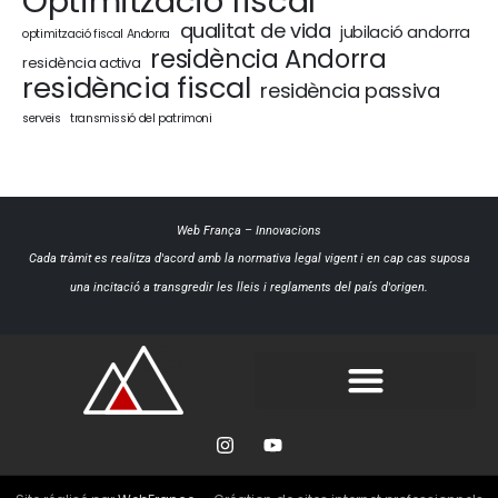
Optimització fiscal
qualitat de vida
jubilació andorra
optimització fiscal Andorra
residència Andorra
residència activa
residència fiscal
residència passiva
serveis
transmissió del patrimoni
Web França
–
Innovacions
Cada tràmit es realitza d'acord amb la normativa legal vigent i en cap cas suposa
una incitació a transgredir les lleis i reglaments del país d'origen.