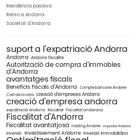
Residència passiva
Retiro a Andorra
Societat d'Andorra
suport a l'expatriació Andorra
Andorra
Andorre fiscalité
Autorització de compra d'immobles
d'Andorra
avantatges fiscals
Beneficis fiscals d'Andorra
Compte bancaire Andorre
creació d'empreses Andorra
Cost de la vida
creació d'empresa andorra
expatriació Andorra
fiscalitat
Fiscalitat andorrana
Fiscalitat d'Andorra
Fiscalitat avantatjosa
holding Andorre
impostos Andorra
Investissement Andorre
inversió immobiliària
inversió