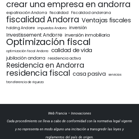
crear una empresa en andorra
expatriación Andorra
fiscalidad
Fiscalidad andorrana
fiscalidad Andorra
Ventajas fiscales
inversión
holding Andorre
impuestos Andorra
Investissement Andorre
inversión inmobiliaria
Optimización fiscal
calidad de vida
optimización fiscal Andorra
jubilación andorra
residencia activa
Residencia en Andorra
residencia fiscal
casa pasiva
servicios
transferencia de riqueza
Web Francia
–
Innovaciones
Cada procedimiento se lleva a cabo de conformidad con la normativa legal vigente
y no representa en modo alguno una incitación a transgredir las leyes y
reglamentos del país de origen.