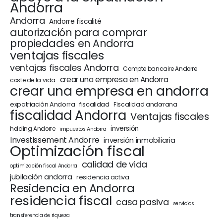
Andorra
Andorra
Andorre fiscalité
autorización para comprar
propiedades en Andorra
ventajas fiscales
ventajas fiscales Andorra
Compte bancaire Andorre
crear una empresa en Andorra
coste de la vida
crear una empresa en andorra
expatriación Andorra
fiscalidad
Fiscalidad andorrana
fiscalidad Andorra
Ventajas fiscales
inversión
holding Andorre
impuestos Andorra
Investissement Andorre
inversión inmobiliaria
Optimización fiscal
calidad de vida
optimización fiscal Andorra
jubilación andorra
residencia activa
Residencia en Andorra
residencia fiscal
casa pasiva
servicios
transferencia de riqueza