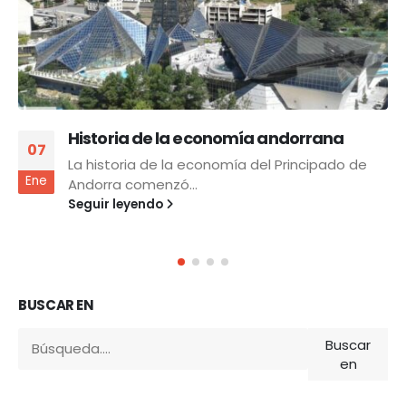
nomía andorrana
Préparez sereinement
08
pour Andorre
mía del Principado de
Febrero
Réussir son installation 
une bonne préparation en
Seguir leyendo
BUSCAR EN
Buscar
en