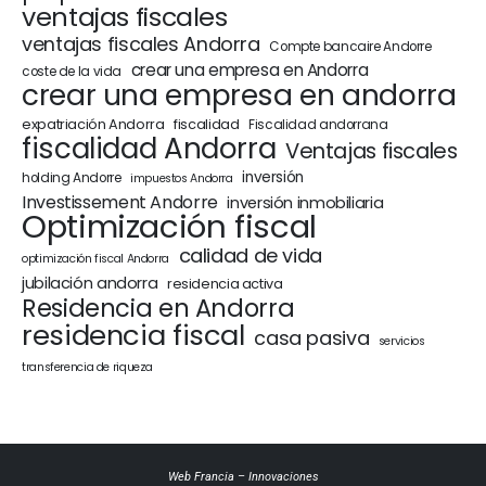
ventajas fiscales
ventajas fiscales Andorra
Compte bancaire Andorre
crear una empresa en Andorra
coste de la vida
crear una empresa en andorra
expatriación Andorra
fiscalidad
Fiscalidad andorrana
fiscalidad Andorra
Ventajas fiscales
inversión
holding Andorre
impuestos Andorra
Investissement Andorre
inversión inmobiliaria
Optimización fiscal
calidad de vida
optimización fiscal Andorra
jubilación andorra
residencia activa
Residencia en Andorra
residencia fiscal
casa pasiva
servicios
transferencia de riqueza
Web Francia
–
Innovaciones