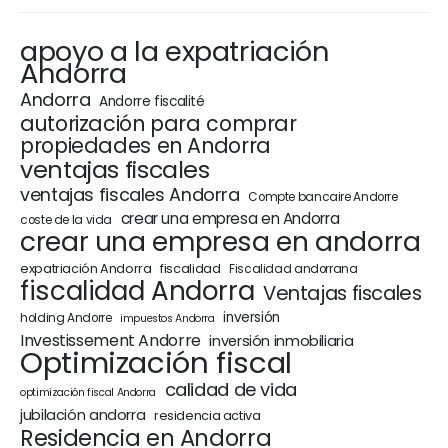
apoyo a la expatriación
Andorra
Andorra
Andorre fiscalité
autorización para comprar
propiedades en Andorra
ventajas fiscales
ventajas fiscales Andorra
Compte bancaire Andorre
crear una empresa en Andorra
coste de la vida
crear una empresa en andorra
expatriación Andorra
fiscalidad
Fiscalidad andorrana
fiscalidad Andorra
Ventajas fiscales
inversión
holding Andorre
impuestos Andorra
Investissement Andorre
inversión inmobiliaria
Optimización fiscal
calidad de vida
optimización fiscal Andorra
jubilación andorra
residencia activa
Residencia en Andorra