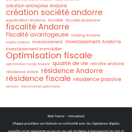
création entreprise Andorre
création société andorre
expatriation Andorre
fiscalité
fiscalité andorrane
fiscalité Andorre
Fiscalité avantageuse
holding Andorre
Investissement Andorre
investissement
impôts Andorre
investissement immobilier
Optimisation fiscale
qualité de vie
retraite andorre
optimisation fiscale Andorre
résidence Andorre
résidence active
résidence fiscale
résidence passive
services
transmission patrimoine
Web France
–
Innovations
Chaque procédure est réalisée en conformité avec les régulations légales
actuelles et ne représente en aucun cas une incitation à transgresser les lois et