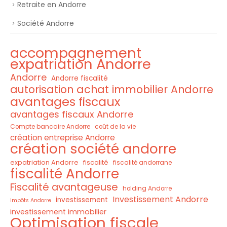
Retraite en Andorre
Société Andorre
accompagnement
expatriation Andorre
Andorre
Andorre fiscalité
autorisation achat immobilier Andorre
avantages fiscaux
avantages fiscaux Andorre
Compte bancaire Andorre
coût de la vie
création entreprise Andorre
création société andorre
expatriation Andorre
fiscalité
fiscalité andorrane
fiscalité Andorre
Fiscalité avantageuse
holding Andorre
Investissement Andorre
investissement
impôts Andorre
investissement immobilier
Optimisation fiscale