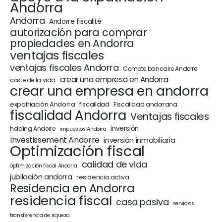
Andorra
Andorra
Andorre fiscalité
autorización para comprar
propiedades en Andorra
ventajas fiscales
ventajas fiscales Andorra
Compte bancaire Andorre
crear una empresa en Andorra
coste de la vida
crear una empresa en andorra
expatriación Andorra
fiscalidad
Fiscalidad andorrana
fiscalidad Andorra
Ventajas fiscales
inversión
holding Andorre
impuestos Andorra
Investissement Andorre
inversión inmobiliaria
Optimización fiscal
calidad de vida
optimización fiscal Andorra
jubilación andorra
residencia activa
Residencia en Andorra
residencia fiscal
casa pasiva
servicios
transferencia de riqueza