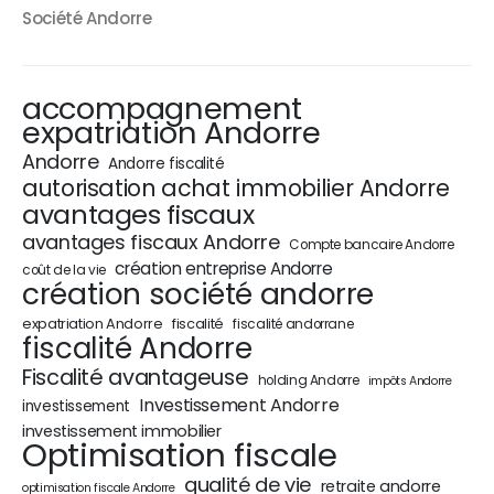
Société Andorre
accompagnement
expatriation Andorre
Andorre
Andorre fiscalité
autorisation achat immobilier Andorre
avantages fiscaux
avantages fiscaux Andorre
Compte bancaire Andorre
création entreprise Andorre
coût de la vie
création société andorre
expatriation Andorre
fiscalité
fiscalité andorrane
fiscalité Andorre
Fiscalité avantageuse
holding Andorre
impôts Andorre
Investissement Andorre
investissement
investissement immobilier
Optimisation fiscale
qualité de vie
retraite andorre
optimisation fiscale Andorre